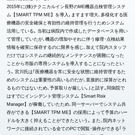
2015年に(株)テクニカルイン長野のME機器点検管理システ
ム【SMART TPM ME】を導入｡ますます増大､多様化する医
療機器の安全確保と有効性の維持管理を行うためシステム
活用している｡ 当初は病院内で作成したデータベースを用い
て管理していたが､機器の増加やそれに伴う修理･点検結果
情報を確実に保存するのに限界を感じ､加えて院内スタッフ
だけではシステムの継続的なメンテナンスが困難になった
ことから市販の専用システムを導入することになったとい
う｡ 宮川氏は｢医療機器を常に安全な状態に維持管理するた
めのシステムは重要性の高いものだが､直接的に採算がとれ
るものではないため､予算取りが厳しい｡｣と話す｡同病院で
はすでにインシデント管理システム【Smart Risk
Manager】が稼働していたため､同一サーバーでシステム共
存ができる【SMART TPM ME】の採用によって予算のハー
ドルを大きく抑えることができたという｡ また､院内ネット
ワークに接続されている全てのPCで閲覧･操作ができる｢ラ