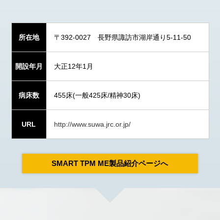
所在地
〒392-0027 長野県諏訪市湖岸通り5-11-50
開設年月
大正12年1月
病床数
455床(一般425床/精神30床)
URL
http://www.suwa.jrc.or.jp/
SMART TPM ME製品紹介ページへ