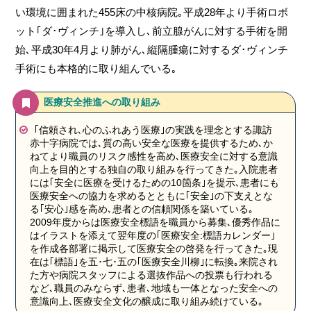
い環境に囲まれた455床の中核病院｡平成28年より手術ロボ
ット｢ダ･ヴィンチ｣を導入し､前立腺がんに対する手術を開
始､平成30年4月より肺がん､縦隔腫瘍に対するダ･ヴィンチ
手術にも本格的に取り組んでいる｡
医療安全推進への取り組み
｢信頼され､心のふれあう医療｣の実践を理念とする諏訪
赤十字病院では､質の高い安全な医療を提供するため､か
ねてより職員のリスク感性を高め､医療安全に対する意識
向上を目的とする独自の取り組みを行ってきた｡入院患者
には｢安全に医療を受けるための10箇条｣を提示､患者にも
医療安全への協力を求めるとともに｢安全｣の下支えとな
る｢安心｣感を高め､患者との信頼関係を築いている｡
2009年度からは医療安全標語を職員から募集､優秀作品に
はイラストを添えて翌年度の｢医療安全:標語カレンダー｣
を作成各部署に掲示して医療安全の啓発を行ってきた｡現
在は｢標語｣を五･七･五の｢医療安全川柳｣に転換｡来院され
た方や病院スタッフによる選抜作品への投票も行われる
など､職員のみならず､患者､地域も一体となった安全への
意識向上､医療安全文化の醸成に取り組み続けている｡