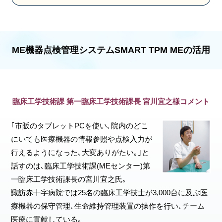
ME機器点検管理システムSMART TPM MEの活用
臨床工学技術課 第一臨床工学技術課長 宮川宜之様コメント
｢市販のタブレットPCを使い､院内のどこ
にいても医療機器の情報参照や点検入力が
行えるようになった､大変ありがたい｡｣と
話すのは､臨床工学技術課(MEセンター)第
一臨床工学技術課長の宮川宜之氏｡
諏訪赤十字病院では25名の臨床工学技士が3,000台に及ぶ医
療機器の保守管理､生命維持管理装置の操作を行い､チーム
医療に貢献している｡