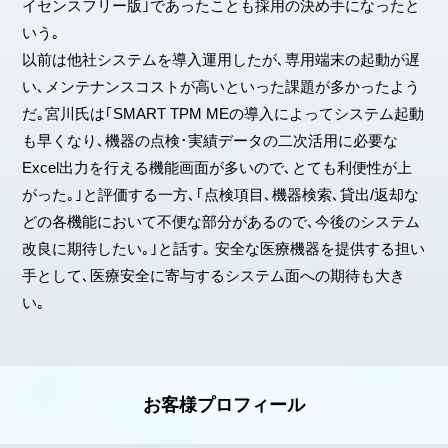
イセンスフリー版｣であったことも採用の決め手になったと
いう｡
以前は他社システムを導入運用したが､専用端末の起動が遅
い､メンテナンスコストが高いといった課題が多かったよう
だ｡宮川氏は｢SMART TPM MEの導入によってシステム起動
も早くなり､機器の点検･実績データの二次活用に必要な
Excel出力を行える機能画面が多いので､とても利便性が上
がった｡｣と評価する一方､｢点検項目､機器検索､貸出/返却な
どの各機能において不便な部分があるので､今後のシステム
改良に期待したい｡｣と話す｡ 安全な医療機器を提供する担い
手として､医療安全に寄与するシステム面への期待も大き
い｡
お客様プロフィール