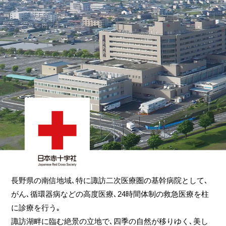
長野県の南信地域､特に諏訪二次医療圏の基幹病院として､
がん､循環器病などの高度医療､24時間体制の救急医療を柱
に診療を行う｡
諏訪湖畔に臨む絶景の立地で､四季の自然が移りゆく､美し