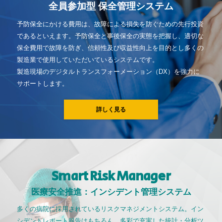
全員参加型 保全管理システム
予防保全にかける費用は、故障による損失を防ぐための先行投資
であるといえます。予防保全と事後保全の実態を把握し、適切な
保全費用で故障を防ぎ、信頼性及び収益性向上を目的とし多くの
製造業で使用していただいているシステムです。
製造現場のデジタルトランスフォーメーション（DX）を強力に
サポートします。
詳しく見る
Smart Risk Manager
医療安全推進：インシデント管理システム
多くの病院に採用されているリスクマネジメントシステム。イン
シデントレポート報告はもちろん、多彩で充実した統計・分析ツ