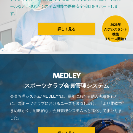
ールなど、優れたシステム機能で医療安全活動をサポートしま
す。
2026年
詳しく見る
AIアシスタント
機能
リリース開始！
MEDLEY
スポーツクラブ会員管理システム
会員管理システム"MEDLEY"は、長年にわたる納入実績をもと
に、スポーツクラブにおけるニーズを吸収し続け、「より柔軟で
きめ細かく、戦略的な」会員管理システムへと進化してまいりま
した。